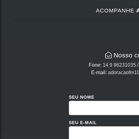
ACOMPANHE
Nosso c
Fone:
14 9 96231035
E-mail:
adoracaofm1
SEU NOME
SEU E-MAIL