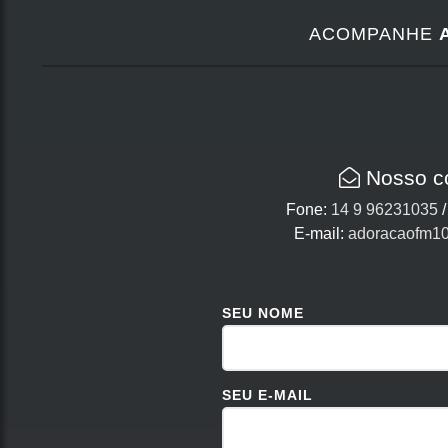
ACOMPANHE
Nosso c
Fone:
14 9 96231035
E-mail:
adoracaofm1
SEU NOME
SEU E-MAIL