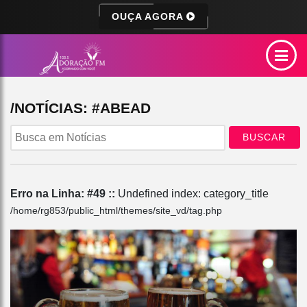
OUÇA AGORA
/NOTÍCIAS: #ABEAD
BUSCAR
Erro na Linha: #49 ::
Undefined index: category_title
/home/rg853/public_html/themes/site_vd/tag.php