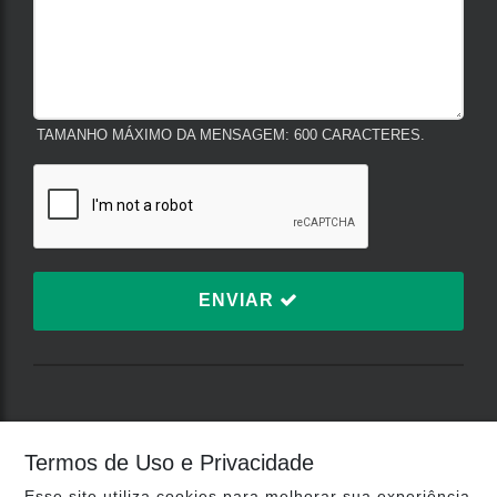
TAMANHO MÁXIMO DA MENSAGEM: 600 CARACTERES.
ENVIAR
TERMOS DE USO E
Termos de Uso e Privacidade
PRIVACIDADE
Esse site utiliza cookies para melhorar sua experiência