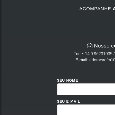
ACOMPANHE
Nosso c
Fone:
14 9 96231035
E-mail:
adoracaofm1
SEU NOME
SEU E-MAIL