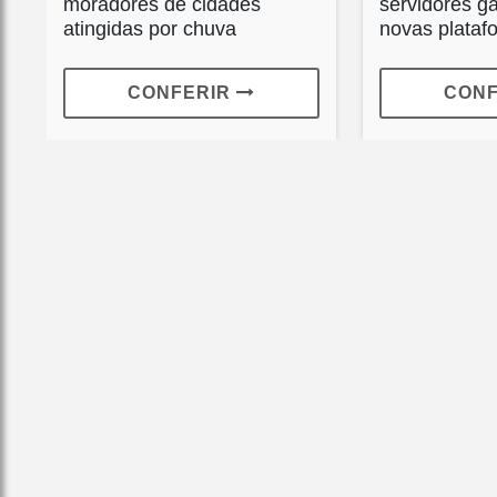
moradores de cidades
servidores g
atingidas por chuva
novas platafo
CONFERIR
CON