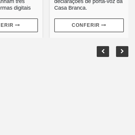
anham três
declarações de porta-voz da
rmas digitais
Casa Branca.
FERIR
CONFERIR