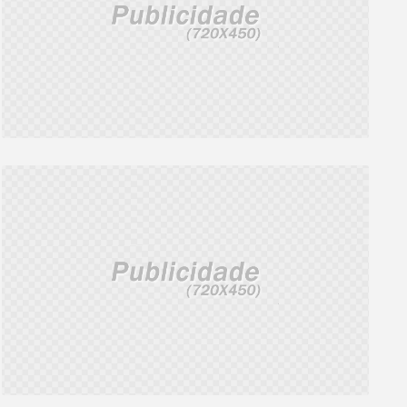
primeiro semestre
meses presidência 
CONFERIR
CONFERIR