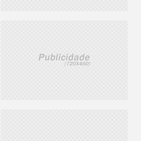
INSCRIÇÕES ABERTAS
TEMPORÁRIO
Prouni abre inscrições do
Fachin assume por s